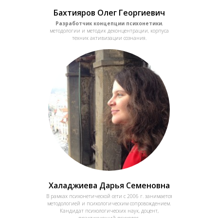
Бахтияров Олег Георгиевич
Разработчик концепции психонетики
,
методологии и методик деконцентрации, корпуса
техник активизации сознания.
Халаджиева Дарья Семеновна
В рамках психонетической сети с 2006 г. занимается
методологией и психологическим сопровождением.
Кандидат психологических наук, доцент,
практикующий психолог.