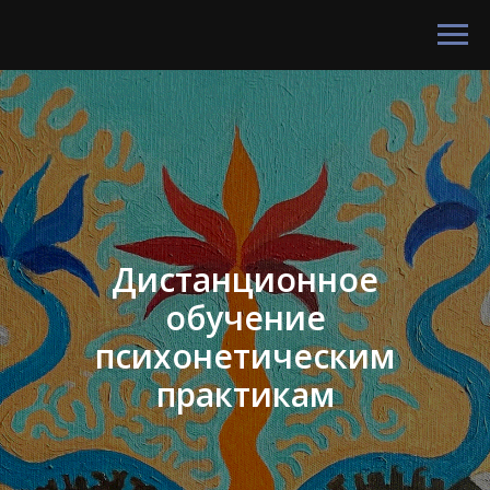
Дистанционное
обучение
психонетическим
практикам