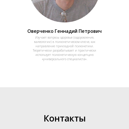
Оверченко Геннадий Петрович
Изучает вопросы здоровья (оздоровления,
валеологии) в психонетическом ключе, как
направление прикладной психонетики.
Теоретически разрабатывает и практически
использует психонетическую концепцию
«универсального специалиста».
Контакты